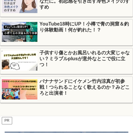
なたに。初恋感を引き出す冷色メイクのす
すめ
YouTube18時にUP！小樽で青の洞窟＆釣
り体験動画！何が釣れた！？
子供すり傷とかお風呂いれるの大変じゃな
い？ミラブルplusが意外なとこで役に立
つ！
バナナサンドにイケメン竹内涼真が初参
戦！つられることなく歌えるのか？みどこ
ろと出演者！
PR