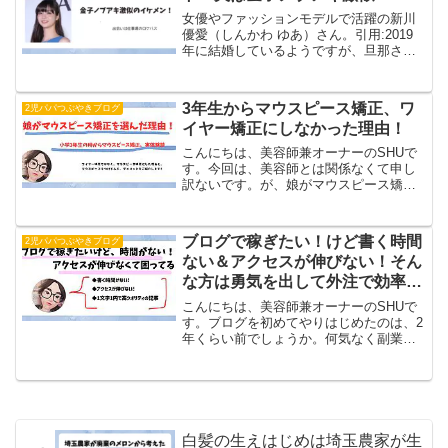
女優やファッションモデルで活躍の新川
優愛（しんかわ ゆあ）さん。引用:2019
年に結婚しているようですが、旦那さん
がカミングアウトしたと噂になっている
ようです。そこで本当に旦那さんがカミ
ングアウトしたのか調べてみました！今
3年生からマウスピース矯正、ワ
2児パパつぶやきブログ
回の内容は、新川優...
イヤー矯正にしなかった理由！
こんにちは、美容師兼オーナーのSHUで
す。今回は、美容師とは関係なくて申し
訳ないです。が、娘がマウスピース矯正
をしていてよかったから、「歯の矯正
（マウスピース矯正）」についてです。
大人の方も子供も歯並びはやっぱりきれ
ブログで稼ぎたい！けど書く時間
2児パパつぶやきブログ
いな方が脳にも良いですし...
ない＆アクセスが伸びない！そん
な方は勇気を出して外注で効率
化！
こんにちは、美容師兼オーナーのSHUで
す。ブログを初めてやりはじめたのは、2
年くらい前でしょうか。何気なく副業っ
て何かいいのないかな？と思って始めた
のがきっかけでアフィリエイトブログを
してます。ですが中々結果につながるま
でも時間がかかります...
白髪の生えはじめは埼玉農家が生