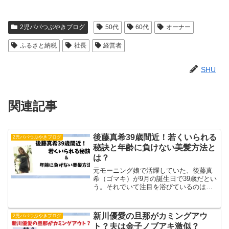
2児パパつぶやきブログ
50代
60代
オーナー
ふるさと納税
社長
経営者
SHU
関連記事
後藤真希39歳間近！若くいられる
2児パパつぶやきブログ
秘訣と年齢に負けない美髪方法と
は？
元モーニング娘で活躍していた、後藤真
希（ゴマキ）が9月の誕生日で39歳だとい
う。それでいて注目を浴びているのは、
髪がとても美しく、どのようにしている
のか？その方法が話題になっています。
そこで今回はこの2点に注目して調べまし
新川優愛の旦那がカミングアウ
2児パパつぶやきブログ
た。39歳直前でも...
ト？夫は金子ノブアキ激似？